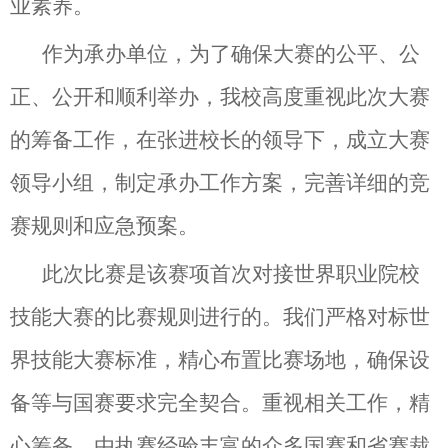
业素养。
作为承办单位，为了确保大赛的公平、公
正、公开和顺利举办，我校高度重视此次大赛
的筹备工作，在张进校长的领导下，成立大赛
领导小组，制定承办工作方案，完善详细的竞
赛规则和应急预案。
此次比赛是该赛项首次对接世界职业院校
技能大赛的比赛规则进行的。我们严格对标世
界技能大赛标准，精心布置比赛场地，确保设
备等与国赛要求完全契合。重视相关工作，精
心筹备，由执赛经验丰富的众多国赛和省赛裁