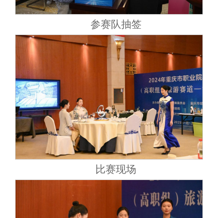
参赛队抽签
比赛现场