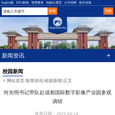
English版
EDU邮箱
智慧教务
知物云课堂
公开招聘
校长信箱
导航
新闻资讯
校园新闻
网站首页
/
新闻资讯
/
校园新闻
/
正文
何光明书记带队赴成都国际数字影像产业园参观
调研
发布日期：2025-04-14