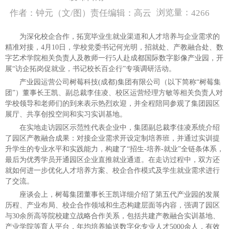
浏览量：
作者：钟元（文/图）责任编辑：高云
4266
为深化校企合作，拓宽毕业生就业渠道和人才培养与企业需求的
精准对接，4月10日，学校党委书记何光明，招就处、产教融合处、数
字艺术学院相关负责人及教师一行5人赴成都国际数字影像产业园，开
展“访企拓岗促就业，书记校长百企行”专项调研活动。
产业园运营公司树莓科技(成都)集团有限公司（以下简称“树莓集
团”）董事长王凯、副总裁李佳凌、校区运营经理方敏等相关负责人对
学校领导和老师们的到来表示热烈欢迎，并全程陪同参观了集团园区
展厅、共享创投空间和实习实训基地。
在实地走访园区示范性代表企业中，集团副总裁李佳凌系统介绍
了园区产教融合成果：对接企业需求开设定制培养班，并通过实训提
升学生的专业水平和实践能力，构建了“招生-培养-就业”全链条体系，
最后为优秀学员开通园区企业直推就业通道。在走访过程中，双方还
就如何进一步优化人才培养方案、校企合作模式及学生就业需求进行
了交流。
座谈会上，树莓集团董事长王凯详细介绍了第五代产业园的发展
历程、产业布局、校企合作领域和生态构建层面等内容，强调了园区
与30余所高等院校建立战略合作关系，包括共建产教融合实训基地、
产业学院等育人平台，年均培养输送数字化专业人才5000余人，有效