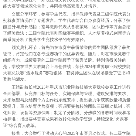
能大赛等领域深化合作，共同推动高素质人才培养。
交流分享环节，参赛学生代表、指导教师代表及二级学院代表分
别就参赛情况作了专题发言。学生代表结合自身参赛经历，分享了技
能提升与成长感悟；指导教师代表从备赛策略、团队协作等方面总结
了经验做法；二级学院代表则围绕赛事组织、人才培养模式创新等方
面系统分析了提升学生竞技水平的有效路径。
颁奖典礼环节，首先为在市赛中获得荣誉的师生团队颁发了获奖
证书，肯定他们在各专业赛项中的优异表现。随后，对在市级竞赛中
组织有力、成绩显著的二级学院授予了荣誉奖牌。特别值得关注的
是，学校在世界大赛舞台上再创佳绩，荣获2024年世界职业院校技能
大赛总决赛“酒水服务”赛项银奖，获奖师生团队在现场接受了证书和
奖牌的颁发。
王靖副校长就2025年重庆市职业院校技能大赛我校参赛工作进行
全面部署。从竞赛目标与任务、实施保障与管理、进度安排与要求、
未来展望与总结四个方面作出系统安排，提出要力争获奖数量和质量
双提升，重点培育优势赛项；强调要完善校院团队三级联动机制，强
化师资、设备等资源保障；制定了分阶段、分步骤的备赛时间表和考
核标准；指出要将竞赛成果有效转化为教学资源，持续深化“岗课赛
证”综合育人改革。
接着，大会举行了激动人心的2025年市赛启动仪式。各二级学院