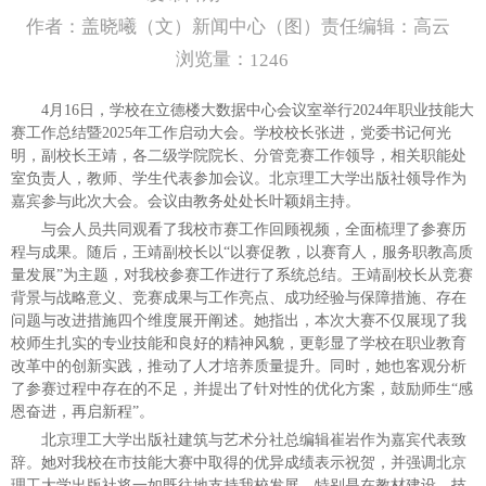
作者：盖晓曦（文）新闻中心（图）责任编辑：高云
浏览量：
1246
4月16日，学校在立德楼大数据中心会议室举行2024年职业技能大
赛工作总结暨2025年工作启动大会。学校校长张进，党委书记何光
明，副校长王靖，各二级学院院长、分管竞赛工作领导，相关职能处
室负责人，教师、学生代表参加会议。北京理工大学出版社领导作为
嘉宾参与此次大会。会议由教务处处长叶颖娟主持。
与会人员共同观看了我校市赛工作回顾视频，全面梳理了参赛历
程与成果。随后，王靖副校长以“以赛促教，以赛育人，服务职教高质
量发展”为主题，对我校参赛工作进行了系统总结。王靖副校长从竞赛
背景与战略意义、竞赛成果与工作亮点、成功经验与保障措施、存在
问题与改进措施四个维度展开阐述。她指出，本次大赛不仅展现了我
校师生扎实的专业技能和良好的精神风貌，更彰显了学校在职业教育
改革中的创新实践，推动了人才培养质量提升。同时，她也客观分析
了参赛过程中存在的不足，并提出了针对性的优化方案，鼓励师生“感
恩奋进，再启新程”。
北京理工大学出版社建筑与艺术分社总编辑崔岩作为嘉宾代表致
辞。她对我校在市技能大赛中取得的优异成绩表示祝贺，并强调北京
理工大学出版社将一如既往地支持我校发展，特别是在教材建设、技