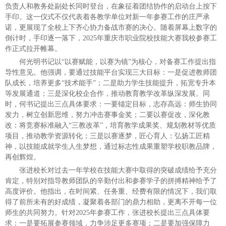
负责人和教务处副处长同时登台，在象征着团结协作的启动台上按下
手印。这一仪式不仅代表着各教学单位对新一年参赛工作的庄严承
诺，更展现了全校上下齐心协力备战市赛的决心。随着屏幕上数字的
倒计时，手印逐一落下，2025年重庆市职业院校技能大赛我校参赛工
作正式拉开帷幕。
何光明书记以“以赛赋能，以赛为镜”为核心，对备赛工作提出指
导性意见。他强调，要通过技能平台实现三大目标：一是促进教师团
队成长，培养更多“技术能手”；二是助力学生技能提升，拓宽专升本
等发展通道；三是深化校企合作，推动教育教学改革纵深发展。同
时，何书记提出三点具体要求：一要锚定目标，志存高远：师生协同
发力，树立创新思维，努力冲击赛事金奖；二要以赛促改，深化教
改：将竞赛标准融入“三教改革”，培育教学成果奖、规划教材等优质
项目，推动教学资源转化；三是以赛逐梦，匠心育人：弘扬工匠精
神，以技能成就学生人生梦想，通过标志性成果重塑学校职教品牌，
再创辉煌。
张进校长对过去一年学校在技能大赛中取得的突破成绩给予充分
肯定，特别对指导教师团队的辛勤付出和参赛学子的拼搏精神给予了
高度评价。他指出，在时间紧、任务重、经费有限的情况下，我们取
得了前所未有的好成绩，凝聚着各部门的鼎力相助，更离不开每一位
师生的共同努力。针对2025年参赛工作，张进校长提出三点具体要
求：一是要拓展参赛领域，力争涉足更多赛项；二是要加强保障力