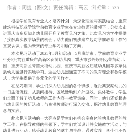
浏览量：
作者：周捷（图/文）责任编辑：高云
535
根据学前教育专业人才培养计划，为深化理论与实践结合，重庆
建筑科技职业学院学前教育专业学生在专业教师的带领下，分批次走
进重庆市多所知名幼儿园开启了教育见习之旅。此次见习为学生提供
了接触真实教学场景的机会，助力他们初步建立起对学前教育工作的
直观认识，也为未来的专业学习明确了方向。
本次见习活动于2025年3月初启动，5月底结束，学前教育专业学
生分5批前往重庆市高新区春苗幼儿园、重庆市沙坪坝明远菁苗幼儿
园、重庆高新区菁苗天禧幼儿园、重庆市高新区启慧幼儿园等多家优
质幼儿园进行实地学习。这些幼儿园涵盖了不同的教育理念和教学模
式，为学生提供了多元化的学习样本。
在见习期间，学生们深入幼儿园的各个班级，近距离观察幼儿的
一日生活流程。从晨间接待、区域活动到户外游戏、集体教学，学生
们全面了解了幼儿教师的工作内容与教育策略。同时，他们还积极参
与幼儿园的教研活动，与资深教师进行深入交流，探讨幼儿教育的理
念与实践。
此次见习活动的一大亮点是学生们有机会亲身体验幼儿教师的教
学工作。在指导教师的带领下，学生们尝试设计并实施教学活动，与
幼儿进行互动，感受幼儿教育的魅力与挑战。通过实践，学生们不仅